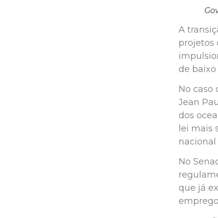
Gov
A transi
projetos
impulsio
de baixo
No caso 
Jean Pau
dos ocean
lei mais
nacional
No Senad
regulame
que já e
emprego