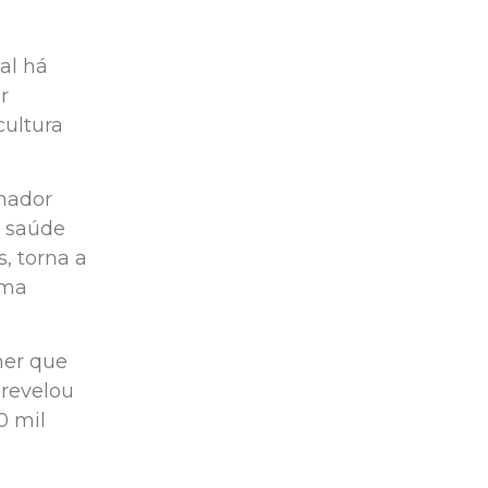
al há
r
cultura
enador
à saúde
s, torna a
ama
ner que
 revelou
0 mil