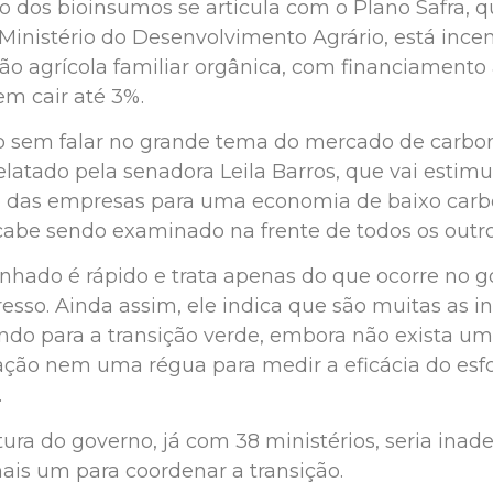
o dos bioinsumos se articula com o Plano Safra, q
Ministério do Desenvolvimento Agrário, está ince
ão agrícola familiar orgânica, com financiamento 
m cair até 3%.
o sem falar no grande tema do mercado de carbo
elatado pela senadora Leila Barros, que vai estimu
o das empresas para uma economia de baixo carb
acabe sendo examinado na frente de todos os outro
nhado é rápido e trata apenas do que ocorre no g
sso. Ainda assim, ele indica que são muitas as in
do para a transição verde, embora não exista u
ção nem uma régua para medir a eficácia do esf
.
ltura do governo, já com 38 ministérios, seria ina
ais um para coordenar a transição.