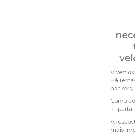
nec
ve
Vivemos 
Há temas
hackers, 
Como det
importan
A respos
mais imp