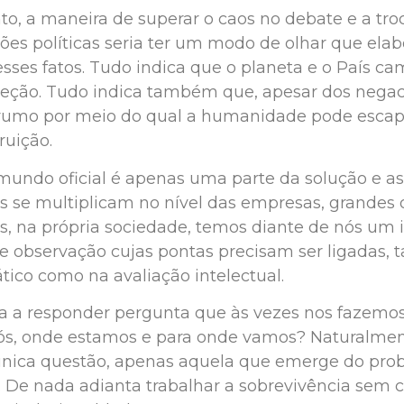
to, a maneira de superar o caos no debate e a tro
ões políticas seria ter um modo de olhar que elab
sses fatos. Tudo indica que o planeta e o País 
reção. Tudo indica também que, apesar dos negaci
 rumo por meio do qual a humanidade pode escap
ruição.
undo oficial é apenas uma parte da solução e as
vas se multiplicam no nível das empresas, grandes 
, na própria sociedade, temos diante de nós um
 observação cujas pontas precisam ser ligadas, t
tico como na avaliação intelectual.
da a responder pergunta que às vezes nos fazemo
s, onde estamos e para onde vamos? Naturalmen
única questão, apenas aquela que emerge do pr
l. De nada adianta trabalhar a sobrevivência sem c