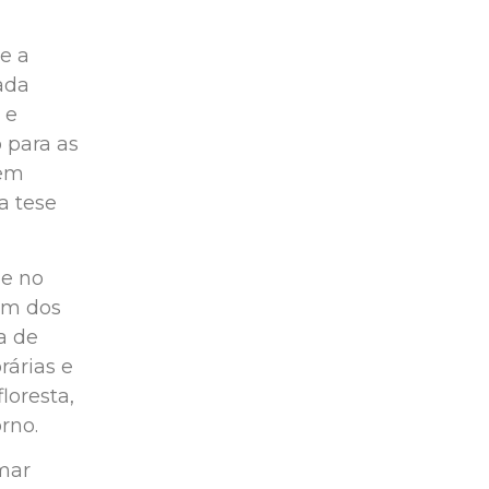
e a
iada
 e
 para as
gem
a tese
ue no
 um dos
a de
rárias e
loresta,
rno.