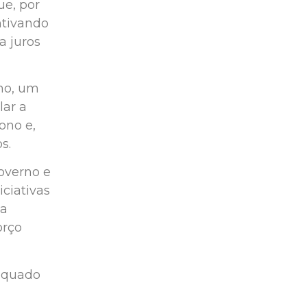
ue, por
ntivando
a juros
no, um
lar a
ono e,
s.
overno e
iciativas
ma
orço
dequado