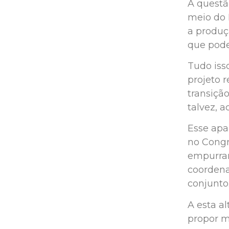
A questã
meio do 
a produç
que pode
Tudo iss
projeto r
transiçã
talvez, 
Esse apa
no Congre
empurran
coordena
conjunto
A esta a
propor m