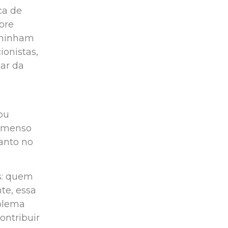
ca de
ore
caminham
onistas,
ar da
ou
 imenso
anto no
s: quem
te, essa
oblema
ontribuir