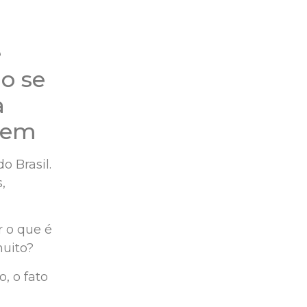
é
o se
a
gem
 Brasil.
,
 o que é
muito?
, o fato