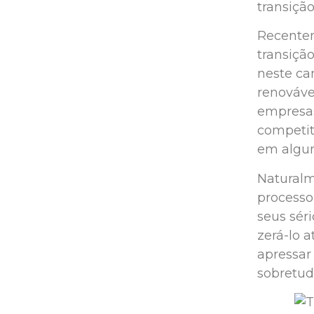
transição
Recentem
transição
neste ca
renováve
empresa
competit
em algum
Naturalm
processo 
seus sér
zerá-lo 
apressar
sobretud