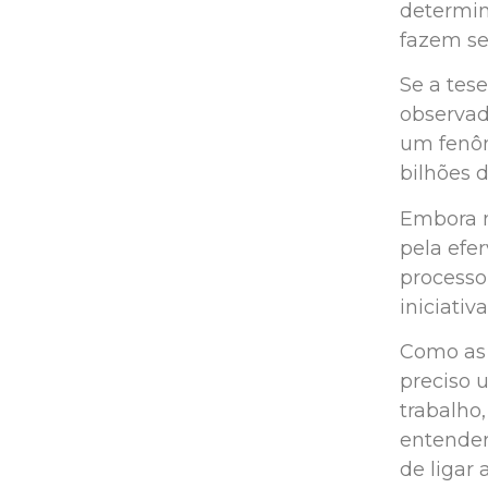
determin
fazem se
Se a tes
observad
um fenô
bilhões 
Embora n
pela efe
processo
iniciativ
Como as 
preciso 
trabalho
entender
de ligar