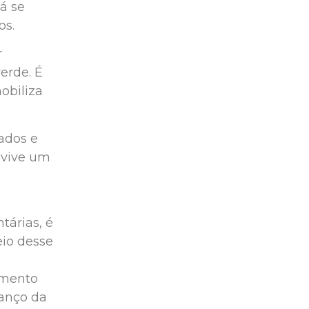
á se
os.
r
erde. É
obiliza
ados e
m vive um
tárias, é
eio desse
imento
vanço da