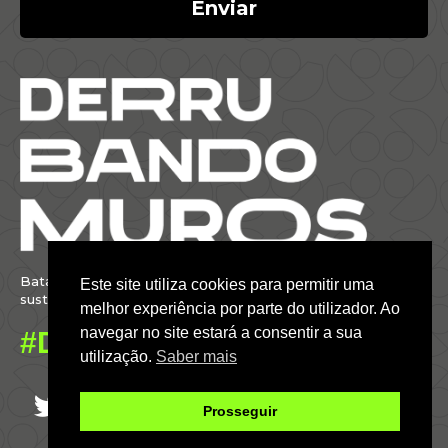
Enviar
Batalhamos por um Brasil justo, inclusivo,
Este site utiliza cookies para permitir uma
sustentável e conectado com o mundo.
melhor experiência por parte do utilizador. Ao
navegar no site estará a consentir a sua
#DáParaFazer
utilização.
Saber mais
Prosseguir