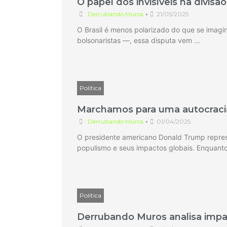
O papel dos invisíveis na divisão
Derrubando Muros
•
21/05/2025
O Brasil é menos polarizado do que se imagin
bolsonaristas —, essa disputa vem …
Política
Marchamos para uma autocraci
Derrubando Muros
•
01/04/2025
O presidente americano Donald Trump represe
populismo e seus impactos globais. Enquant
Política
Derrubando Muros analisa impac