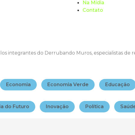
Na Mídia
Contato
los integrantes do Derrubando Muros, especialistas de r
Economia
Economia Verde
Educação
ia do Futuro
Inovação
Política
Saúd