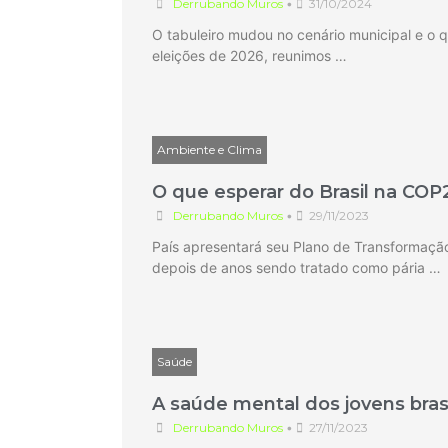
Derrubando Muros
•
31/10/2024
O tabuleiro mudou no cenário municipal e o q
eleições de 2026, reunimos …
Ambiente e Clima
O que esperar do Brasil na COP
Derrubando Muros
•
29/11/2023
País apresentará seu Plano de Transformação
depois de anos sendo tratado como pária …
Saúde
A saúde mental dos jovens brasi
Derrubando Muros
•
27/11/2023