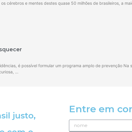
s cérebros e mentes destes quase 50 milhões de brasileiros, a maior
esquecer
dências, é possível formular um programa amplo de prevenção Na s
curiosa, …
Entre em co
il justo,
do com o